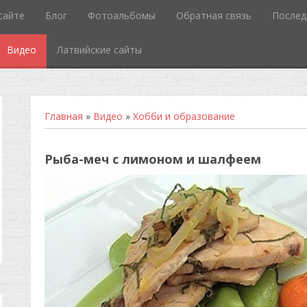
сайте
Блог
Фотоальбомы
Обратная связь
Послед
Видео
Латвийские сайты
Главная
»
Видео
»
Хобби и образование
Рыба-меч с лимоном и шалфеем