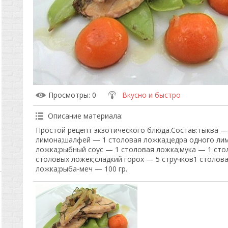
Просмотры
: 0
Вкусно и быстро
Описание материала
:
Простой рецепт экзотического блюда.Состав:тыква —
лимона;шалфей — 1 столовая ложка;цедра одного лим
ложка;рыбный соус — 1 столовая ложка;мука — 1 сто
столовых ложек;сладкий горох — 5 стручков1 столова
ложка;рыба-меч — 100 гр.