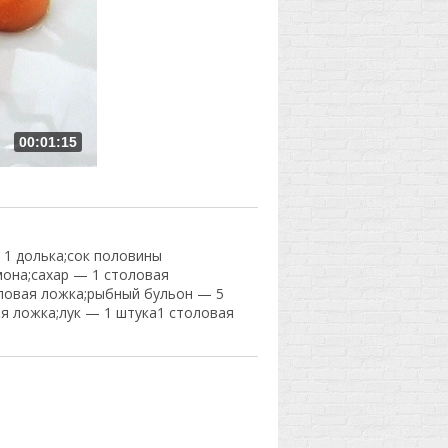
00:01:15
 1 долька;сок половины
она;сахар — 1 столовая
ловая ложка;рыбный бульон — 5
я ложка;лук — 1 штука1 столовая