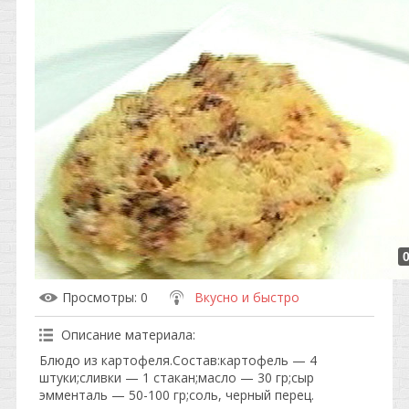
Просмотры
: 0
Вкусно и быстро
Описание материала
:
Блюдо из картофеля.Состав:картофель — 4
штуки;сливки — 1 стакан;масло — 30 гр;сыр
эмменталь — 50-100 гр;соль, черный перец.