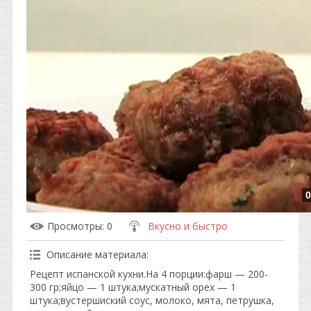
0
Просмотры
: 0
Вкусно и быстро
Описание материала
:
Рецепт испанской кухни.На 4 порции:фарш — 200-
300 гр;яйцо — 1 штука;мускатный орех — 1
штука;вустершиский соус, молоко, мята, петрушка,