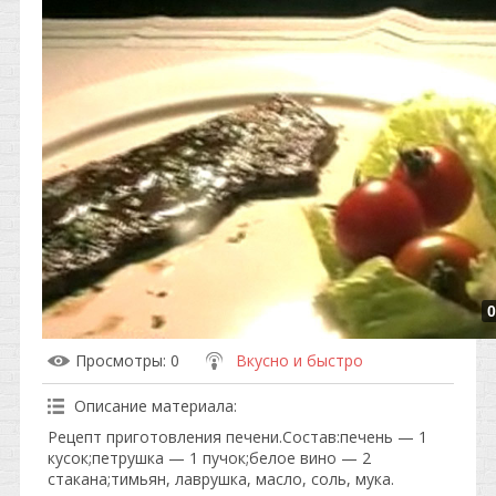
0
Просмотры
: 0
Вкусно и быстро
Описание материала
:
Рецепт приготовления печени.Состав:печень — 1
кусок;петрушка — 1 пучок;белое вино — 2
стакана;тимьян, лаврушка, масло, соль, мука.