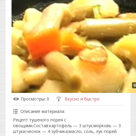
0
Просмотры
: 0
Вкусно и быстро
Описание материала
:
Рецепт тушеного порея с
овощами.Состав:картофель — 3 штук;морковь — 3
штуки;чеснок — 4 зубчика;масло, соль, лук-порей.