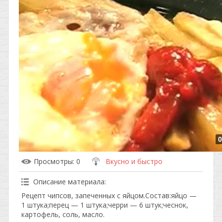
0
Просмотры
: 0
Вкусно и быстро
Описание материала
:
Рецепт чипсов, запеченных с яйцом.Состав:яйцо —
1 штука;перец — 1 штука;черри — 6 штук;чеснок,
картофель, соль, масло.