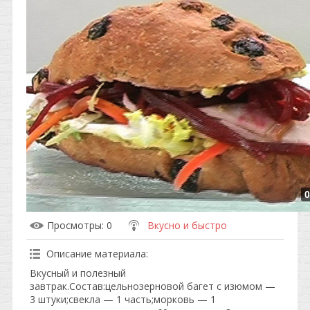
0
Просмотры
: 0
Вкусно и быстро
Описание материала
:
Вкусный и полезный
завтрак.Состав:цельнозерновой багет с изюмом —
3 штуки;свекла — 1 часть;морковь — 1