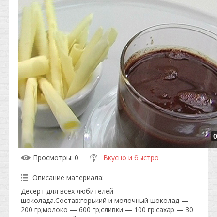
0
Просмотры
: 0
Вкусно и быстро
Описание материала
:
Десерт для всех любителей
шоколада.Состав:горький и молочный шоколад —
200 гр;молоко — 600 гр;сливки — 100 гр;сахар — 30