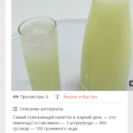
0
Просмотры
: 0
Вкусно и быстро
Описание материала
:
Самый освежающий напиток в жаркий день — это
лимонад.Состав:лимон — 3 штуки;вода — 800
гр;сахар — 100 гр;немного льда.