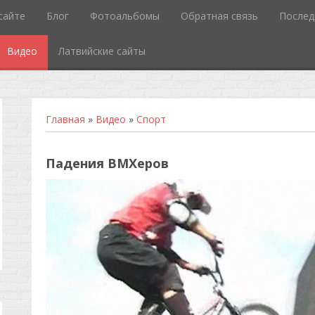
сайте
Блог
Фотоальбомы
Обратная связь
Послед
Видео
Латвийские сайты
Главная
»
Видео
»
Спорт
Падения BMXеров