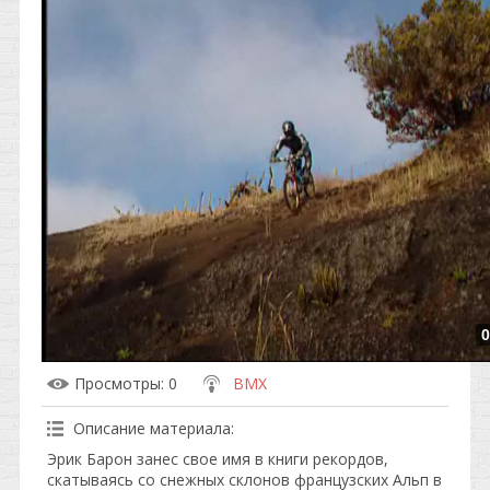
0
Просмотры
: 0
BMX
Описание материала
:
Эрик Барон занес свое имя в книги рекордов,
скатываясь со снежных склонов французских Альп в