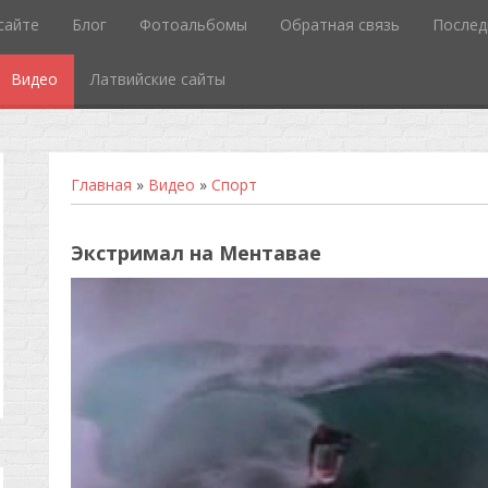
сайте
Блог
Фотоальбомы
Обратная связь
Послед
Видео
Латвийские сайты
Главная
»
Видео
»
Спорт
Экстримал на Ментавае