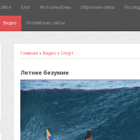
сайте
Блог
Фотоальбомы
Обратная связь
Послед
Видео
Латвийские сайты
Главная
»
Видео
»
Спорт
Летнее безумие