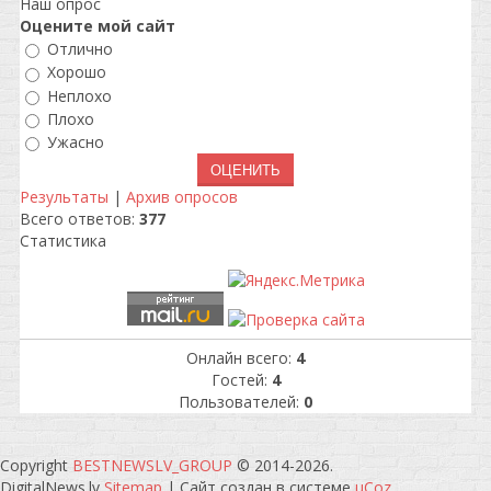
Наш опрос
Оцените мой сайт
Отлично
Хорошо
Неплохо
Плохо
Ужасно
Результаты
|
Архив опросов
Всего ответов:
377
Статистика
Онлайн всего:
4
Гостей:
4
Пользователей:
0
Copyright
BESTNEWSLV_GROUP
© 2014-2026
.
DigitalNews.lv
Sitemap
|
Сайт создан в системе
uCoz