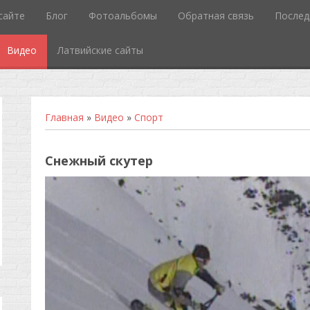
сайте
Блог
Фотоальбомы
Обратная связь
Послед
Видео
Латвийские сайты
Главная
»
Видео
»
Спорт
Снежный скутер