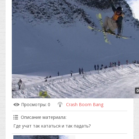
0
Просмотры
: 0
Crash Boom Bang
Описание материала
:
Где учат так кататься и так падать?