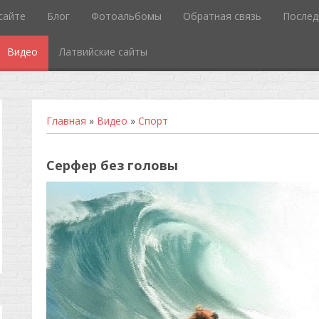
сайте
Блог
Фотоальбомы
Обратная связь
Послед
Видео
Латвийские сайты
Главная
»
Видео
»
Спорт
Серфер без головы