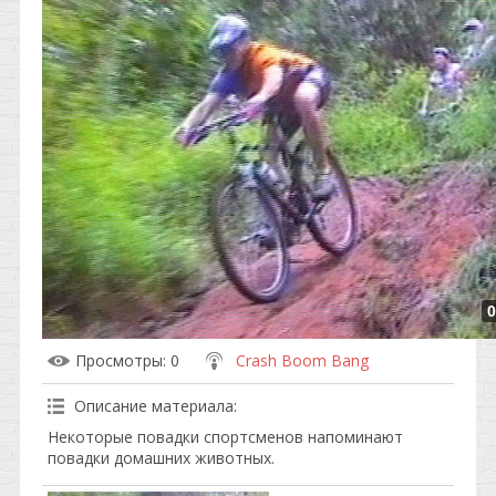
0
Просмотры
: 0
Crash Boom Bang
Описание материала
:
Некоторые повадки спортсменов напоминают
повадки домашних животных.