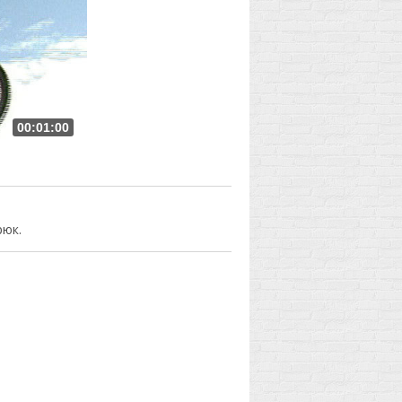
00:01:00
рюк.