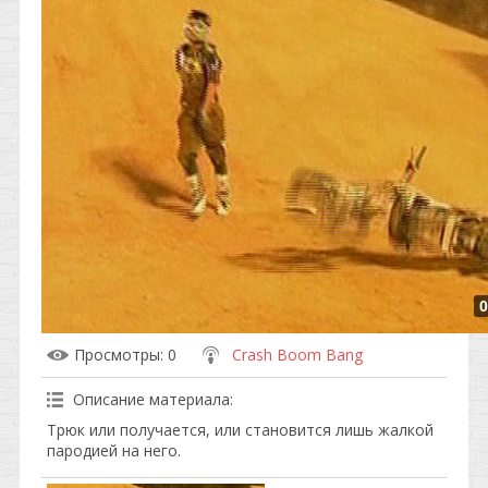
0
Просмотры
: 0
Crash Boom Bang
Описание материала
:
Трюк или получается, или становится лишь жалкой
пародией на него.