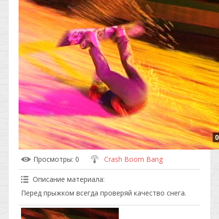
0
Просмотры
: 0
Crash Boom Bang
Описание материала
:
Перед прыжком всегда проверяй качество снега.