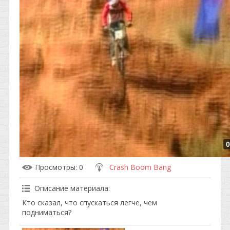
0
Просмотры
: 0
Crash Boom Bang
Описание материала
:
Кто сказал, что спускаться легче, чем
подниматься?