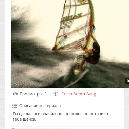
0
Просмотры
: 0
Crash Boom Bang
Описание материала
:
Ты сделал все правильно, но волна не оставила
тебе шанса.