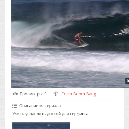
0
Просмотры
: 0
Crash Boom Bang
Описание материала
:
Учить управлять доской для серфинга.