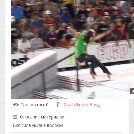
0
Просмотры
: 0
Crash Boom Bang
Описание материала
:
Вся сила ушла в волосы!