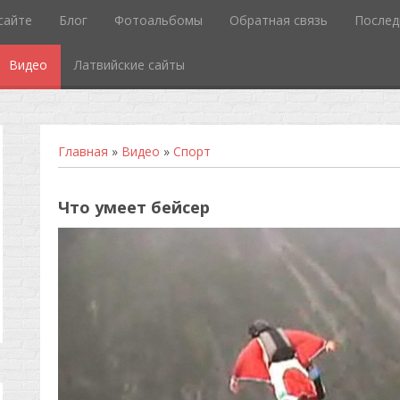
сайте
Блог
Фотоальбомы
Обратная связь
Послед
Видео
Латвийские сайты
Главная
»
Видео
»
Спорт
Что умеет бейсер