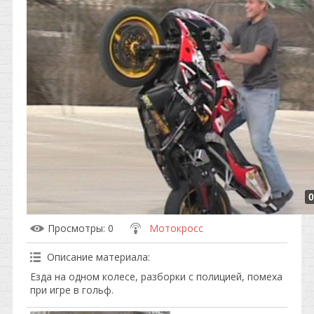
0
Просмотры
: 0
Мотокросс
Описание материала
:
Езда на одном колесе, разборки с полицией, помеха
при игре в гольф.