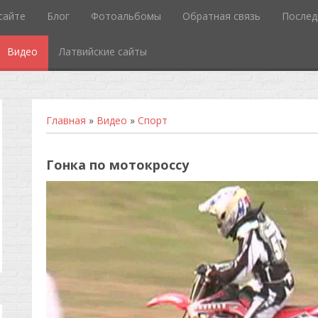
сайте
Блог
Фотоальбомы
Обратная связь
Послед
Видео
Латвийские сайты
Главная
»
Видео
»
Спорт
Гонка по мотокроссу