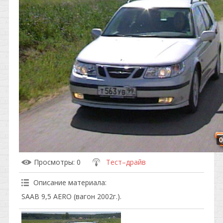
0
Просмотры
: 0
Тест–драйв
Описание материала
:
SAAB 9,5 AERO (вагон 2002г.).