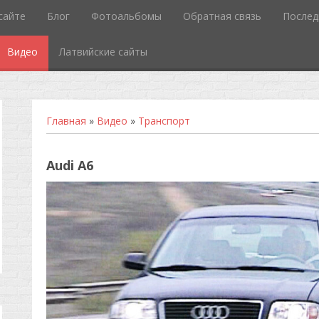
сайте
Блог
Фотоальбомы
Обратная связь
Послед
Видео
Латвийские сайты
Главная
»
Видео
»
Транспорт
Audi A6