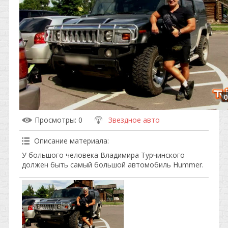
0
Просмотры
: 0
Звездное авто
Описание материала
:
У большого человека Владимира Турчинского
должен быть самый большой автомобиль Hummer.