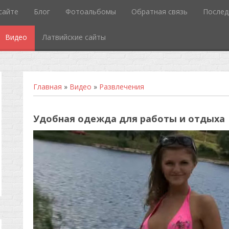
сайте
Блог
Фотоальбомы
Обратная связь
Послед
Видео
Латвийские сайты
Главная
»
Видео
»
Развлечения
Удобная одежда для работы и отдыха