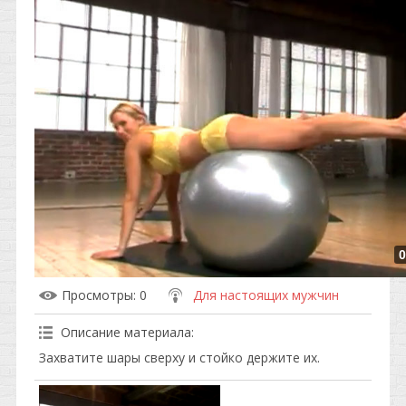
0
Просмотры
: 0
Для настоящих мужчин
Описание материала
:
Захватите шары сверху и стойко держите их.