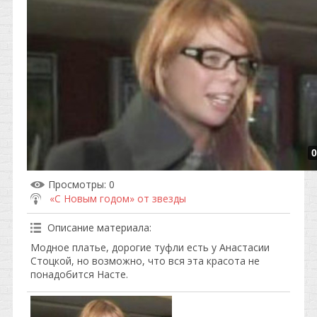
0
Просмотры
: 0
«С Новым годом» от звезды
Описание материала
:
Модное платье, дорогие туфли есть у Анастасии
Стоцкой, но возможно, что вся эта красота не
понадобится Насте.