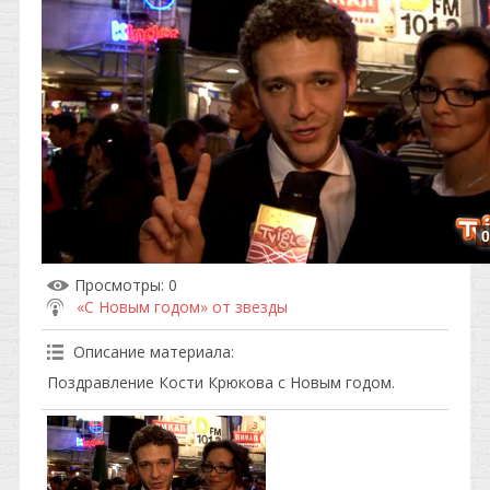
0
Просмотры
: 0
«С Новым годом» от звезды
Описание материала
:
Поздравление Кости Крюкова с Новым годом.