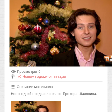
0
Просмотры
: 0
«С Новым годом» от звезды
Описание материала
:
Новогодний поздравления от Прохора Шаляпина.