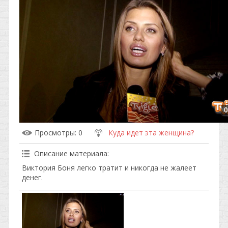
0
Просмотры
: 0
Куда идет эта женщина?
Описание материала
:
Виктория Боня легко тратит и никогда не жалеет
денег.