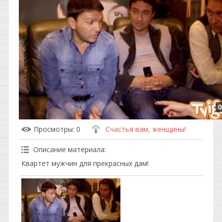
0
Просмотры
: 0
Счастья вам, женщины!
Описание материала
:
Квартет мужчин для прекрасных дам!