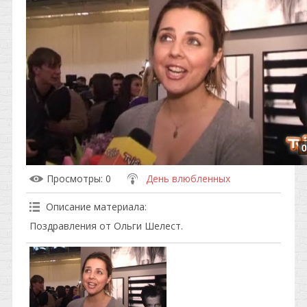
0
Просмотры
: 0
День влюбленных
Описание материала
:
Поздравления от Ольги Шелест.