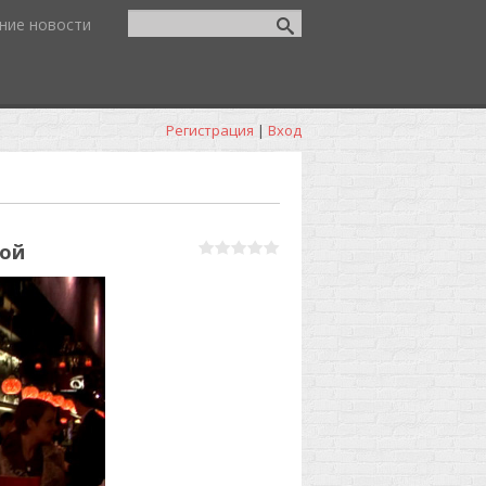
ние новости
Регистрация
|
Вход
кой