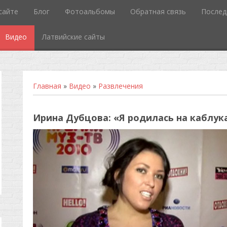
сайте
Блог
Фотоальбомы
Обратная связь
Послед
Видео
Латвийские сайты
Главная
»
Видео
»
Развлечения
Ирина Дубцова: «Я родилась на каблука