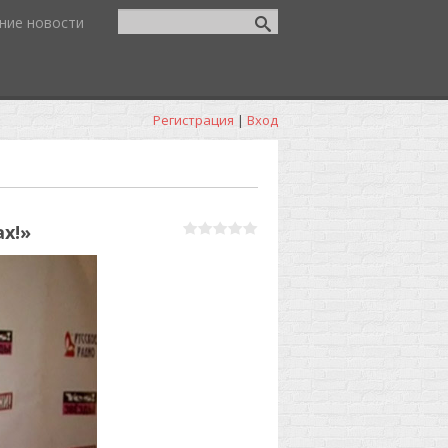
ние новости
Регистрация
|
Вход
х!»