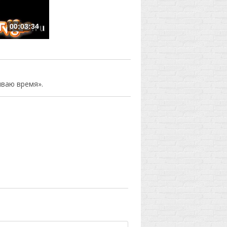
00:03:34
иваю время».