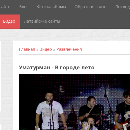
сайте
Блог
Фотоальбомы
Обратная связь
Послед
Видео
Латвийские сайты
Главная
»
Видео
»
Развлечения
Уматурман - В городе лето