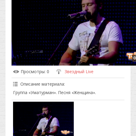
0
Просмотры
: 0
Звездный Live
Описание материала
:
Группа «Уматурман». Песня «Женщина».