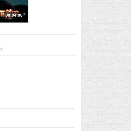
00:04:08
».