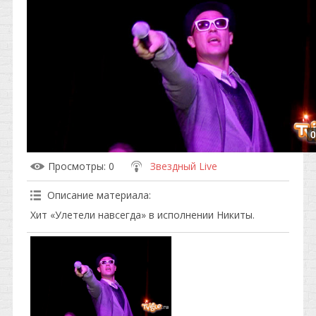
0
Просмотры
: 0
Звездный Live
Описание материала
:
Хит «Улетели навсегда» в исполнении Никиты.