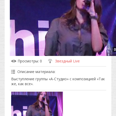
0
Просмотры
: 0
Звездный Live
Описание материала
:
Выступление группы «А-Cтудио» с композицией «Так
же, как все».