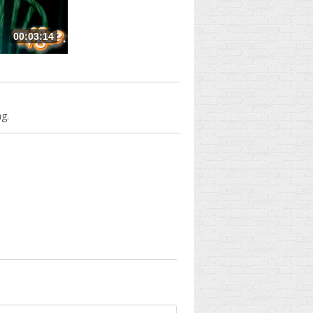
00:03:14
g.