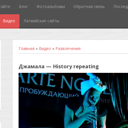
сайте
Блог
Фотоальбомы
Обратная связь
Послед
Видео
Латвийские сайты
Главная
»
Видео
»
Развлечения
Джамала — History repeating