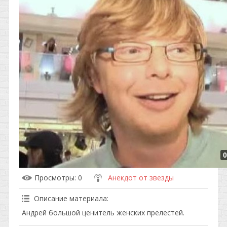
0
Просмотры
: 0
Анекдот от звезды
Описание материала
:
Андрей большой ценитель женских прелестей.