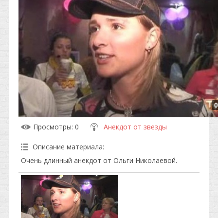
0
Просмотры
: 0
Анекдот от звезды
Описание материала
:
Очень длинный анекдот от Ольги Николаевой.